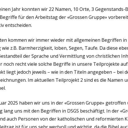
einen Jahr konnten wir 22 Namen, 10 Orte, 3 Gegenstands-Be
e Begriffe für den Arbeitstag der «Grossen Gruppe» vorberei
itiv entscheiden.
xten kommen wir immer wieder mit allgemeinen Begriffen in
wie z.B. Barmherzigkeit, loben, Segen, Taufe. Da diese eben
Bestandteil der Sprache und Vermittlung von christlichen Inh
 noch recht viele solche Begriffe in unsere Teilprojekte auf
t liegt jedoch jeweils – wie in den Titeln angegeben – bei 
eichnungen. Im aktuellen Teilprojekt 2 sind es die Namen u
bel.
uar 2025 haben wir uns in der «Grossen Gruppe» getroffen
 lang uns mit den Begriffen in DSGS beschäftigt. In der «G
nd auch Personen von der katholischen und reformierten K
Beitrag ist für uns sehr wertvoll und wichtig, da die Bibel auc