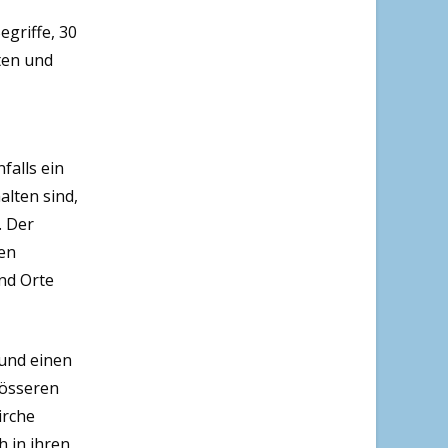
griffe, 30
ten und
falls ein
alten sind,
. Der
den
nd Orte
 und einen
rösseren
irche
h in ihren