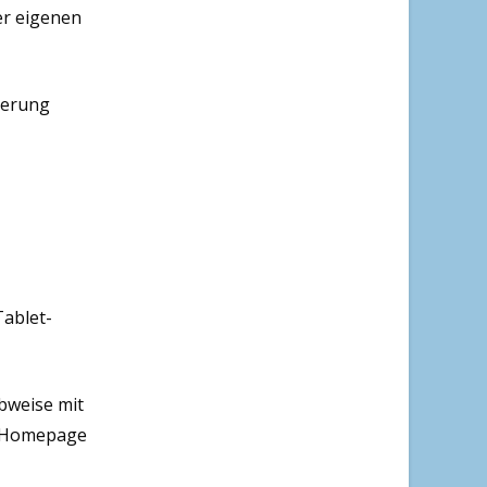
er eigenen
ierung
Tablet-
ibweise mit
en Homepage