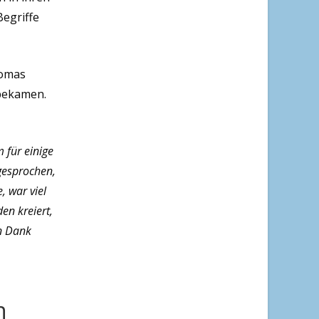
Begriffe
homas
 bekamen.
 für einige
gesprochen,
 war viel
en kreiert,
en Dank
en