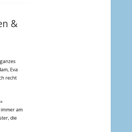
nen &
n ganzes
dam, Eva
ch recht
e»
ch immer am
ter, die