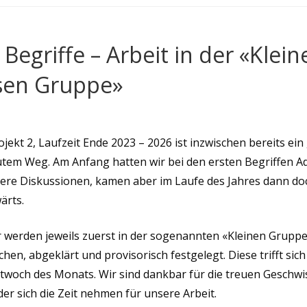
veröffentlicht:
zuletzt
geändert
am:
Begriffe – Arbeit in der «Klei
sen Gruppe»
ojekt 2, Laufzeit Ende 2023 – 2026 ist inzwischen bereits ei
utem Weg. Am Anfang hatten wir bei den ersten Begriffen A
ere Diskussionen, kamen aber im Laufe des Jahres dann do
wärts.
 werden jeweils zuerst in der sogenannten «Kleinen Grupp
hen, abgeklärt und provisorisch festgelegt. Diese trifft si
ttwoch des Monats. Wir sind dankbar für die treuen Geschwis
er sich die Zeit nehmen für unsere Arbeit.