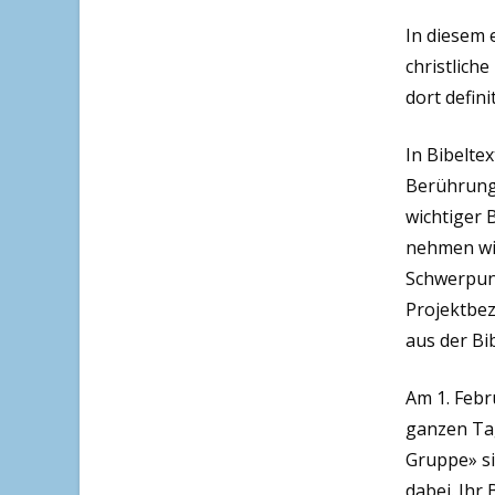
In diesem 
christlich
dort defin
In Bibelte
Berührung 
wichtiger 
nehmen wir
Schwerpunk
Projektbez
aus der Bi
Am 1. Febr
ganzen Tag
Gruppe» si
dabei. Ihr 