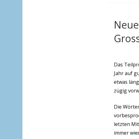
Neue 
Gros
Das Teilpr
Jahr auf g
etwas läng
zügig vor
Die Wörter
vorbesproc
letzten Mi
immer wied