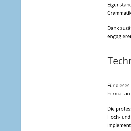
Eigenständ
Grammatik
Dank zusät
engagiere
Tech
Für dieses
Format an.
Die profes
Hoch- und 
implement