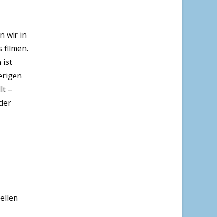
n wir in
 filmen.
 ist
erigen
lt –
der
iellen