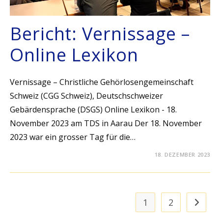
Bericht: Vernissage –
Online Lexikon
Vernissage – Christliche Gehörlosengemeinschaft
Schweiz (CGG Schweiz), Deutschschweizer
Gebärdensprache (DSGS) Online Lexikon - 18.
November 2023 am TDS in Aarau Der 18. November
2023 war ein grosser Tag für die…
18. DEZEMBER 2023
1
2
Zur näc