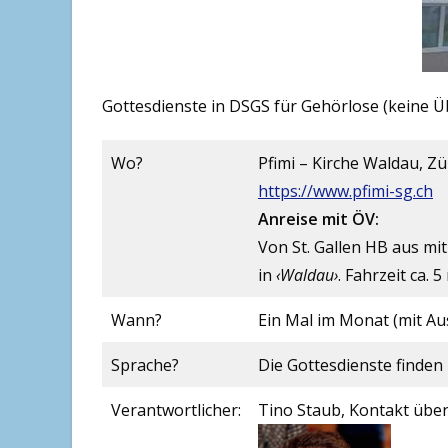
Gottesdienste in DSGS für Gehörlose (keine 
Wo?
Pfimi – Kirche Waldau, Zü
https://www.pfimi-sg.ch
Anreise mit ÖV:
Von St. Gallen HB aus mi
in
‹Waldau›
. Fahrzeit ca. 
Wann?
Ein Mal im Monat (mit A
Sprache?
Die Gottesdienste finden
Verantwortlicher:
Tino Staub, Kontakt übe